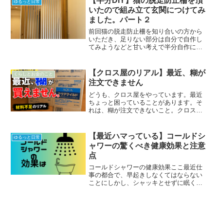
【半分DIY】猫の脱走防止柵を頂
ゆるっと日常
でも今日は…「左足さ...
いたので組み立て玄関につけてみ
ました。パート２
前回猫の脱走防止柵を知り合いの方から
いただき、足りない部分は自分で自作し
てみようなどと甘い考えで半分自作にチ
ャレンジ実際に出来上がったのはできた
のですが、やはり素人レベルの仕上がり
に、、、、、でもなんとか完了致しまし
【クロス屋のリアル】最近、糊が
くらしとお金のこと
たので、私のように扉部分...
注文できません
どうも、クロス屋をやっています。最近
ちょっと困っていることがあります。そ
れは、糊が注文できないこと。クロス屋
なのに糊がない。なんとも不思議な話で
す。糊不足なんて気にしたことがなかっ
たクロスを貼るには糊が必要です。床を
【最近ハマっている】コールドシ
ゆるっと日常
施工する時も接着剤が必要...
ャワーの驚くべき健康効果と注意
点
コールドシャワーの健康効果ここ最近仕
事の都合で、早起きしなくてはならない
ことにしかし、シャッキとせずに眠く、
『朝眠いのなんんとかならんか？』と思
い調べてみると【朝に冷たいシャワー浴
びてを浴びるといい】っと言う文章をみ
つけましたそこで最近朝と...