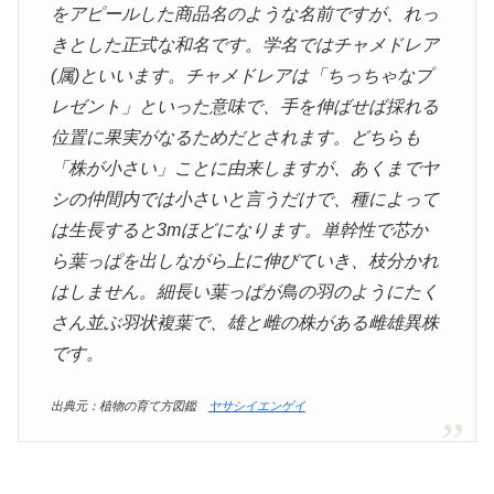
をアピールした商品名のような名前ですが、れっ
きとした正式な和名です。学名ではチャメドレア
(属)といいます。チャメドレアは「ちっちゃなプ
レゼント」といった意味で、手を伸ばせば採れる
位置に果実がなるためだとされます。どちらも
「株が小さい」ことに由来しますが、あくまでヤ
シの仲間内では小さいと言うだけで、種によって
は生長すると3mほどになります。単幹性で芯か
ら葉っぱを出しながら上に伸びていき、枝分かれ
はしません。細長い葉っぱが鳥の羽のようにたく
さん並ぶ羽状複葉で、雄と雌の株がある雌雄異株
です。
出典元：
植物の育て方図鑑
ヤサシイエンゲイ