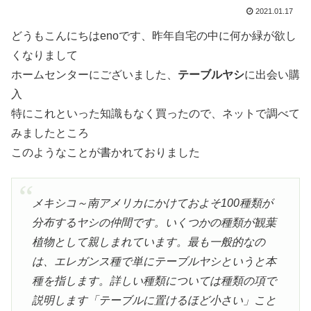
2021.01.17
どうもこんにちはenoです、昨年自宅の中に何か緑が欲し
くなりまして
ホームセンターにございました、
テーブルヤシ
に出会い購
入
特にこれといった知識もなく買ったので、ネットで調べて
みましたところ
このようなことが書かれておりました
メキシコ～南アメリカにかけておよそ100種類が
分布するヤシの仲間です。いくつかの種類が観葉
植物として親しまれています。最も一般的なの
は、エレガンス種で単にテーブルヤシというと本
種を指します。詳しい種類については種類の項で
説明します「テーブルに置けるほど小さい」こと