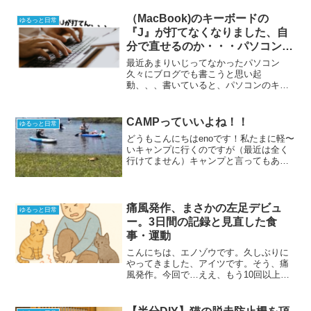
（MacBook)のキーボードの
ゆるっと日常
『J』が打てなくなりました、自
分で直せるのか・・・パソコン素
人が挑戦した結果
最近あまりいじってなかったパソコン
久々にブログでも書こうと思い起
動、、、書いていると、パソコンのキー
ボードにおかしなところがアレ？？？？J
が打てん？？なんで？？使用しているの
はMacBook Pro (15-inch, 2017)これはど
CAMPっていいよね！！
ゆるっと日常
う...
どうもこんにちはenoです！私たまに軽〜
いキャンプに行くのですが（最近は全く
行けてません）キャンプと言ってもあま
り本格的ではない、本物のキャンパーか
ら言わせれば、全然素人なんですが以前
いったキャンプしに行った場所がよかっ
たので載せてみます本...
痛風発作、まさかの左足デビュ
ゆるっと日常
ー。3日間の記録と見直した食
事・運動
こんにちは、エノゾウです。久しぶりに
やってきました、アイツです。そう、痛
風発作。今回で…ええ、もう10回以上は
経験してます。でも今回のやつ、ちょっ
と新顔なんです。なんと、初めて左足に
こんにちは。禮【1日目】いつもは右足、