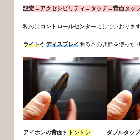
設定
→
アクセシビリティ
→
タッチ
→
背面タッ
私のは
コントロールセンター
にしていおりま
ライト
や
ディスプレイ
明るさの調節を使った
アイホンの背面
を
トントン
ダブルタッ