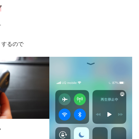
プ
す
りするので
プ