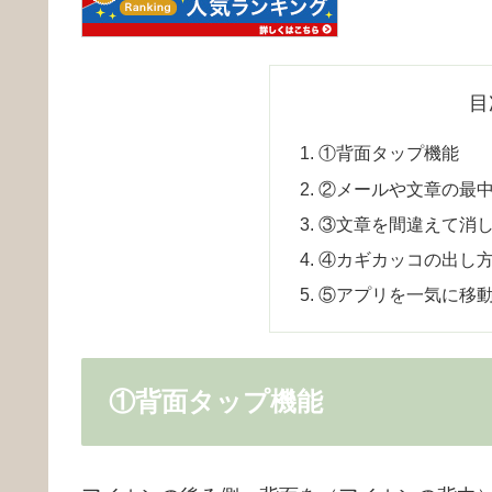
目
①背面タップ機能
②メールや文章の最
③文章を間違えて消
④カギカッコの出し
⑤アプリを一気に移
①背面タップ機能