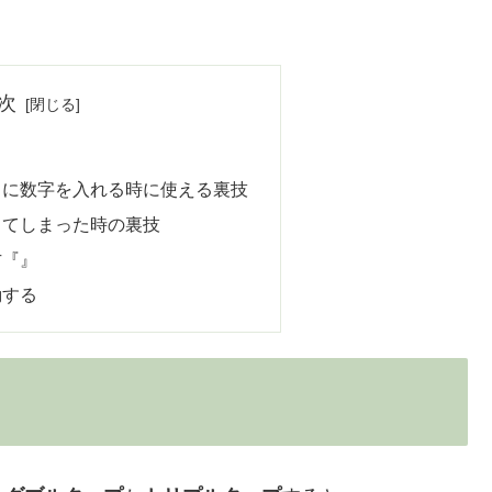
次
中に数字を入れる時に使える裏技
してしまった時の裏技
方『』
動する