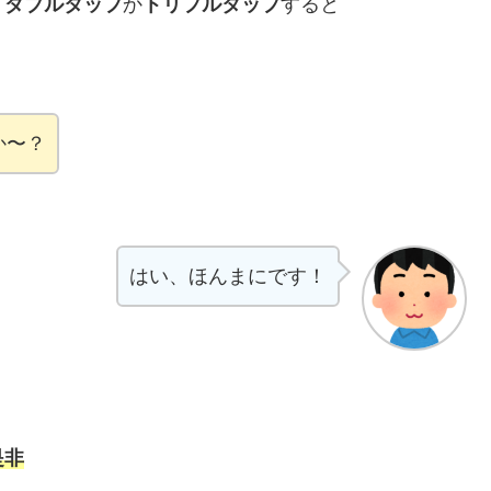
）
ダブルタップ
か
トリプルタップ
すると
か〜？
はい、ほんまにです！
是非