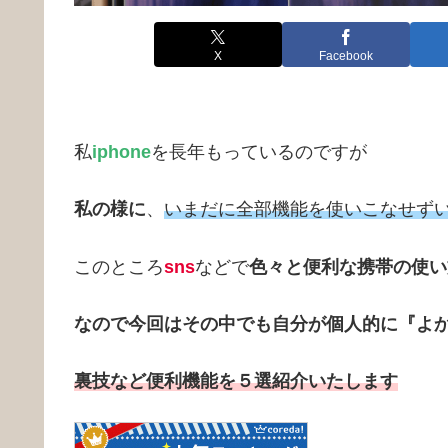
X
Facebook
私
iphone
を長年もっているのですが
私の様に
、
いまだに全部機能を使いこなせず
このところ
sns
などで
色々と便利な携帯の使い
なので今回はその中でも
自分が
個人的に『よ
裏技など便利機能を５選紹介いたします