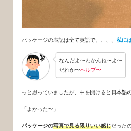
パッケージの表記は全て英語で、、、、
私に
なんだよ〜わかんね〜よ〜
だれか〜
ヘルプ〜
っと思っていましたが、中を開けると
日本語
「よかった〜」
パッケージの
写真で見る限りいい感じ
だった