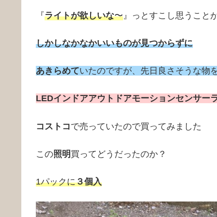
『
ライトが欲しいな
〜
』っとすこし思うこと
しかしなかなかいいものが見つからずに
あきらめて
いたのですが、先日良さそうな物
LEDインドアアウトドアモーションセンサー
コストコ
で売っていたので買ってみました
この
照明
買ってどうだったのか？
1パックに
３個入