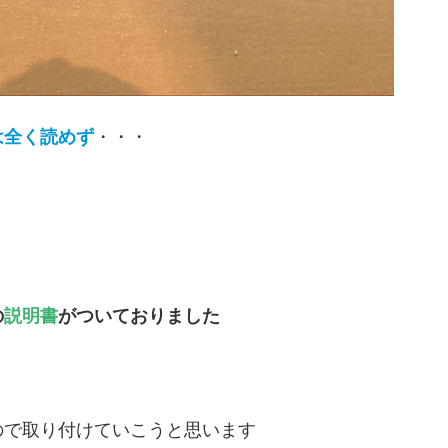
は全く
読め
ず
・・・
の
説明書
がついておりました
ので取り付けていこうと思います