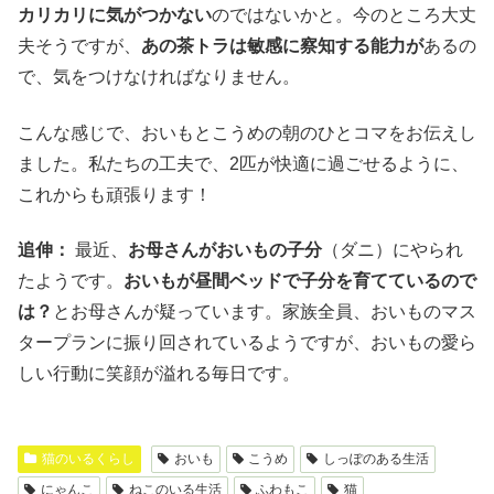
カリカリに気がつかない
のではないかと。今のところ大丈
夫そうですが、
あの茶トラは敏感に察知する能力が
あるの
で、気をつけなければなりません。
こんな感じで、おいもとこうめの朝のひとコマをお伝えし
ました。私たちの工夫で、2匹が快適に過ごせるように、
これからも頑張ります！
追伸：
最近、
お母さんがおいもの子分
（ダニ）にやられ
たようです。
おいもが昼間ベッドで子分を育てているので
は？
とお母さんが疑っています。家族全員、おいものマス
タープランに振り回されているようですが、おいもの愛ら
しい行動に笑顔が溢れる毎日です。
猫のいるくらし
おいも
こうめ
しっぽのある生活
にゃんこ
ねこのいる生活
ふわもこ
猫