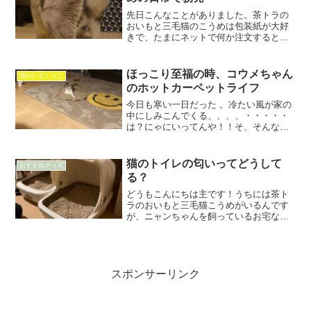
先日こんなことがありました。茶トラの
おいもと三毛猫のこうめは包装紙が大好
きで、たまにネットで何か注文すると、
段ボールの中に入っている包装紙に興奮
します。この包装紙を広げてあげると、2
匹とも包装紙の上でくつろいでいます。
ほっこり至福の時、コウメちゃん
猫のいるくらし
何がそんなに魅力的なの...
のホットカーペットライフ
今日も寒い一日だった 。冷たい風が家の
中にしみこんでくる、、、、・・・・・
は？にゃにいってんや！！そ、そんな
中、コウメちゃんはホットカーペットの
上で至福の時を過ごしていた。三毛猫の
コウメちゃんは、ツンデレデレの猫ちゃ
猫のトイレの匂いってどうして
おすすめグッズ
ん。普段はちょっとしたワ...
る？
どうもこんにちは主です！うちには茶ト
ラのおいもと三毛猫こうめがいるんです
が、ニャンちゃんを飼っているお宅なら
わかると思うのですが皆さんのお家の猫
のトイレってどうしてるのかなと思い？
いろいろ置く場所は人それぞれ違うと思
いますですが、ニャンのう...
スポンサーリンク