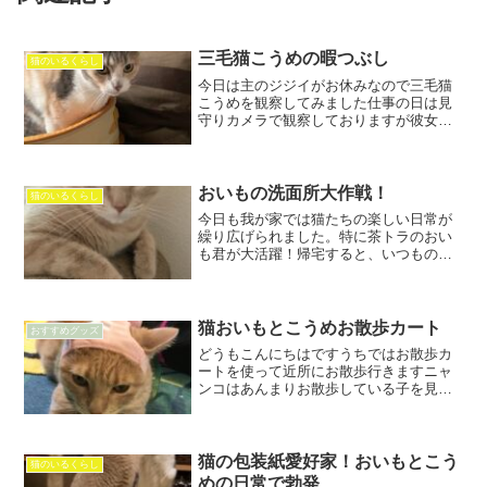
三毛猫こうめの暇つぶし
猫のいるくらし
今日は主のジジイがお休みなので三毛猫
こうめを観察してみました仕事の日は見
守りカメラで観察しておりますが彼女は
我々が帰るまで大体寝ていますそんなこ
うめをお休みの日に観察朝から騒がしい
朝から何やらどたどたお休みの日だと意
外と寝ないでどたどたして...
おいもの洗面所大作戦！
猫のいるくらし
今日も我が家では猫たちの楽しい日常が
繰り広げられました。特に茶トラのおい
も君が大活躍！帰宅すると、いつものよ
うに騒がしくて、彼の狙いは洗面所でし
た。帰ってきてみると、おいも君が洗面
所の前で大騒ぎしていました。何やら彼
の要求は明確で、「あけろ...
猫おいもとこうめお散歩カート
おすすめグッズ
どうもこんにちはですうちではお散歩カ
ートを使って近所にお散歩行きますニャ
ンコはあんまりお散歩している子を見か
けないがおいもとこうめは家猫なのでい
つも窓の外を眺めては『にゃーにゃー』
言うておりますそんな時に以前買ったお
散歩カート同じような方が...
猫の包装紙愛好家！おいもとこう
猫のいるくらし
めの日常で勃発