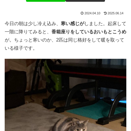
2024.04.10
2025.06.14
今日の朝は少し冷え込み、
寒い感じが
しました。起床して
一階に降りてみると、
香箱座りをしているおいもとこうめ
が。ちょっと寒いのか、2匹は同じ格好をして暖を取って
いる様子です。