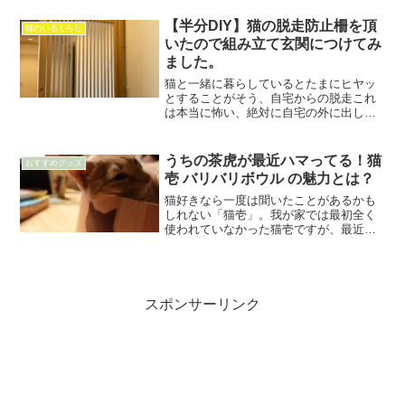
所の前で大騒ぎしていました。何やら彼
の要求は明確で、「あけろ...
【半分DIY】猫の脱走防止柵を頂
猫のいるくらし
いたので組み立て玄関につけてみ
ました。
猫と一緒に暮らしているとたまにヒヤッ
とすることがそう、自宅からの脱走これ
は本当に怖い、絶対に自宅の外に出した
くない外は車などが走っているし、外慣
れしていない子もたくさんいます私は以
前一緒にいた猫も車に轢かれてしまいま
うちの茶虎が最近ハマってる！猫
おすすめグッズ
した、その時は骨折ですみ...
壱 バリバリボウル の魅力とは？
猫好きなら一度は聞いたことがあるかも
しれない「猫壱」。我が家では最初全く
使われていなかった猫壱ですが、最近茶
トラ猫のおいもがよく利用してくれるよ
うになりました。今回は、猫壱の魅力に
ついてご紹介したいと思います。最初は
猫壱を買っても、全く使わ...
スポンサーリンク