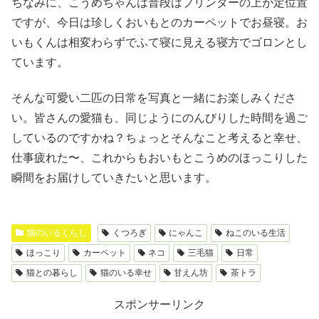
ちなみに、こうめちゃんは普段はプリンターの上が定位置
ですが、今日は珍しくおいもとのカーペットでお昼寝。お
いもくんは相変わらずでふて寝に見える寝方でゴロンとし
ています。
そんな可愛い二匹の日常を写真と一緒にお楽しみくださ
い。皆さんの愛猫も、同じようにのんびりした時間を過ご
しているのですかね？ちょっとそんなこと考えると幸せ、
仕事疲れた〜、これからもおいもとこうめのほっこりした
瞬間をお届けしていきたいと思います。
猫のいるくらし
くつろぎ
にゃんこ
ねこのいる生活
ほっこり
カーペット
ネコ
三毛猫
日常
猫との暮らし
猫のいる幸せ
甘えん坊
茶トラ
スポンサーリンク