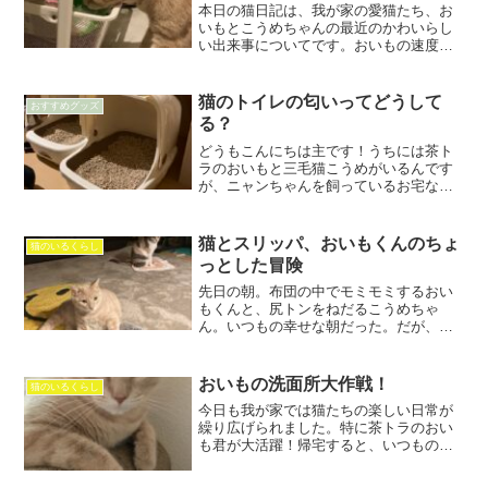
本日の猫日記は、我が家の愛猫たち、お
いもとこうめちゃんの最近のかわいらし
い出来事についてです。おいもの速度記
録猫は時速最大48キロメートルで走るこ
とができると言われていますが、我が家
のおいもにはその速度は無理なようで
猫のトイレの匂いってどうして
おすすめグッズ
す。猫が出せる最高速度は...
る？
どうもこんにちは主です！うちには茶ト
ラのおいもと三毛猫こうめがいるんです
が、ニャンちゃんを飼っているお宅なら
わかると思うのですが皆さんのお家の猫
のトイレってどうしてるのかなと思い？
いろいろ置く場所は人それぞれ違うと思
猫とスリッパ、おいもくんのちょ
猫のいるくらし
いますですが、ニャンのう...
っとした冒険
先日の朝。布団の中でモミモミするおい
もくんと、尻トンをねだるこうめちゃ
ん。いつもの幸せな朝だった。だが、こ
の日はちょっとしたドラマが待ってい
た。事件の発端はおいもくんがママのス
リッパを独占し、ママが代わりに僕のス
おいもの洗面所大作戦！
猫のいるくらし
リッパを履いてキッチンへ行っ...
今日も我が家では猫たちの楽しい日常が
繰り広げられました。特に茶トラのおい
も君が大活躍！帰宅すると、いつものよ
うに騒がしくて、彼の狙いは洗面所でし
た。帰ってきてみると、おいも君が洗面