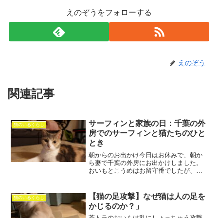
えのぞうをフォローする
えのぞう
関連記事
サーフィンと家族の日：千葉の外
猫のいるくらし
房でのサーフィンと猫たちのひと
とき
朝からのお出かけ今日はお休みで、朝か
ら妻で千葉の外房にお出かけしました。
おいもとこうめはお留守番でしたが、
我々は朝の３時頃から出かけて、私の趣
味でもあるサーフィンを楽しみました。
お昼ぐらいに家に戻ると、こうめが出迎
【猫の足攻撃】なぜ猫は人の足を
猫のいるくらし
えてくれました。おいもは二...
かじるのか？」
茶トラのおいもは私にしょっちゅう攻撃