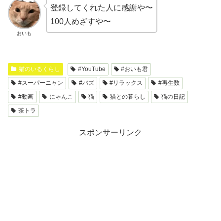
登録してくれた人に感謝や〜
100人めざすや〜
おいも
猫のいるくらし
#YouTube
#おいも君
#スーパーニャン
#バズ
#リラックス
#再生数
#動画
にゃんこ
猫
猫との暮らし
猫の日記
茶トラ
スポンサーリンク