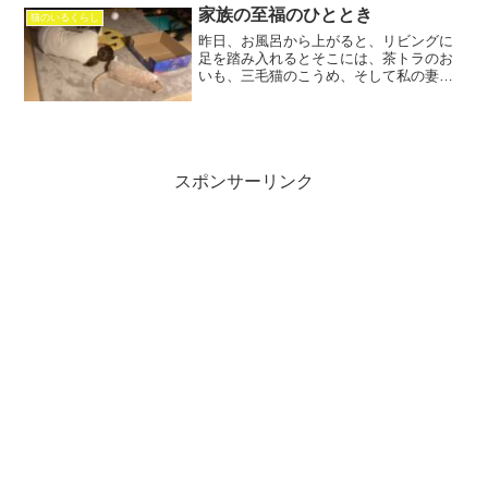
もしました動物病...
家族の至福のひととき
猫のいるくらし
昨日、お風呂から上がると、リビングに
足を踏み入れるとそこには、茶トラのお
いも、三毛猫のこうめ、そして私の妻が
心地よく寝そべっていました。その幸せ
な風景に出会った瞬間、私はただただ俺
の場所がないっと思いました。何もかも
が穏やかで、ほんのりとし...
スポンサーリンク