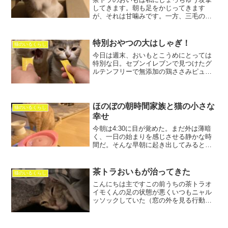
してきます。朝も足をかじってきます
が、それは甘噛みです。一方、三毛のこ
うめちゃんは逆に、全く噛んできませ
ん。猫にはそれぞれいろんな特徴があり
ますが、なぜなのでしょうか？猫が足を
特別おやつの大はしゃぎ！
猫のいるくらし
かじる理由には、さまざまなも...
今日は週末、おいもとこうめにとっては
特別な日。セブンイレブンで見つけたグ
ルテンフリーで無添加の鶏ささみピュー
レのおやつを手に入れました。期待に胸
を膨らませて、二人におやつを差し出す
と、まさかの大はしゃぎ！ペースト状の
美味しさに鼻先を突っ込ん...
ほのぼの朝時間家族と猫の小さな
猫のいるくらし
幸せ
今朝は4:30に目が覚めた。まだ外は薄暗
く、一日の始まりを感じさせる静かな時
間だ。そんな早朝に起き出してみると、
リビングのホットカーペットの上で、妻
と我が家の三毛猫、コウメちゃんがぐっ
すりと眠っているのを発見した。この平
茶トラおいもが治ってきた
猫のいるくらし
和な光景を前に、つい...
こんにちは主ですこの前うちの茶トラオ
イモくんの足の状態が悪くいつもニャル
ッソックしていた（窓の外を見る行動）
場所に登れなくなってしまいました(T ^
T)そこで病院に連れていき検査足のどこ
かが痛いわけでもないようので血液検査